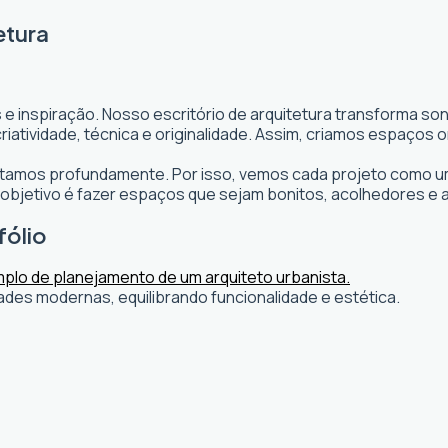
etura
 e inspiração. Nosso escritório de arquitetura transforma s
s criatividade, técnica e originalidade. Assim, criamos espaç
editamos profundamente. Por isso, vemos cada projeto como um
bjetivo é fazer espaços que sejam bonitos, acolhedores e 
fólio
ades modernas, equilibrando funcionalidade e estética.