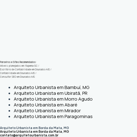
Parceiros e Sites Recomendados:
Móveis planejados em Itapema-SC
/
Escritório de Contabilidade em Dourados-MS
/
Contabilidade em Dourados-MS
/
Consultor SEO em Dourados-MS
Arquiteto Urbanista em Bambuí, MG
Arquiteto Urbanista em Ubiratã, PR
Arquiteto Urbanista em Morro Agudo
Arquiteto Urbanista em Abaré
Arquiteto Urbanista em Mirador
Arquiteto Urbanista em Paragominas
Arquiteto Urbanista em Borda da Mata, MG
Arquiteto Urbanista em Borda da Mata
,
MG
contato@arquitetourbanista.com.br