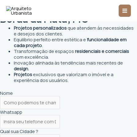
Ir
Arquiteto Urbanista em
Mai
para
o
Borda da Mata, MG
Men
conteúdo
Projetos personalizados
que atendem às necessidades
e desejos dos clientes.
Equilíbrio perfeito entre estética e
funcionalidade em
cada projeto
.
Transformação de espaços
residenciais e comerciais
com excelência.
Inovação alinhada às tendências mais recentes de
design
.
Projetos
exclusivos que valorizam o imóvel e a
experiência dos usuários.
Nome
Whatsapp
Qual sua Cidade ?