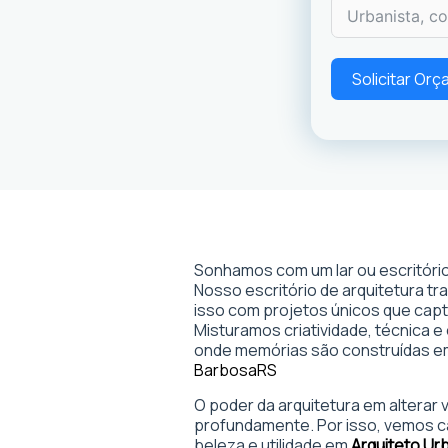
Solicitar Or
s
Sonhamos com um lar ou escritório
Nosso escritório de arquitetura t
isso com projetos únicos que captam
Misturamos criatividade, técnica e
onde memórias são construídas 
Barbosa
RS
O poder da arquitetura em alterar
profundamente. Por isso, vemos c
beleza e utilidade em
Arquiteto Ur