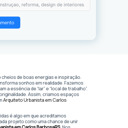
çamento
 cheios de boas energias e inspiração.
ransforma sonhos em realidade. Fazemos
 a essência de “lar” e “local de trabalho”.
 originalidade. Assim, criamos espaços
em
Arquiteto Urbanista em Carlos
 vidas é algo em que acreditamos
ada projeto como uma chance de unir
banista em Carlos Barbosa
RS
. Nos