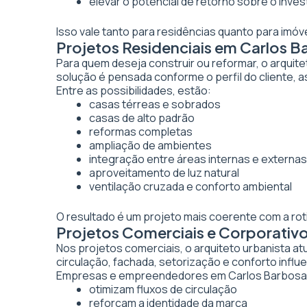
elevar o potencial de retorno sobre o inve
Isso vale tanto para residências quanto para imó
Projetos Residenciais em Carlos B
Para quem deseja construir ou reformar, o arquite
solução é pensada conforme o perfil do cliente, as
Entre as possibilidades, estão:
casas térreas e sobrados
casas de alto padrão
reformas completas
ampliação de ambientes
integração entre áreas internas e externas
aproveitamento de luz natural
ventilação cruzada e conforto ambiental
O resultado é um projeto mais coerente com a rot
Projetos Comerciais e Corporativ
Nos projetos comerciais, o arquiteto urbanista a
circulação, fachada, setorização e conforto inf
Empresas e empreendedores em Carlos Barbosa, 
otimizam fluxos de circulação
reforçam a identidade da marca