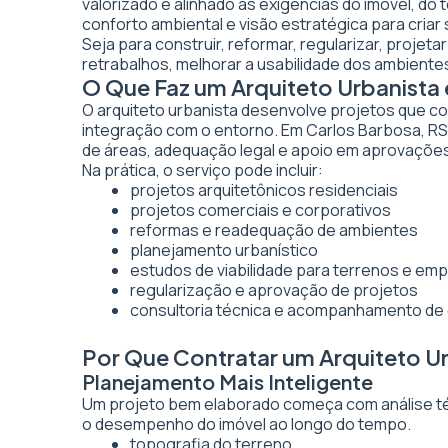
valorizado e alinhado às exigências do imóvel, do
conforto ambiental e visão estratégica para criar
Seja para construir, reformar, regularizar, projet
retrabalhos, melhorar a usabilidade dos ambientes
O Que Faz um Arquiteto Urbanista
O arquiteto urbanista desenvolve projetos que co
integração com o entorno. Em Carlos Barbosa, RS,
de áreas, adequação legal e apoio em aprovaçõe
Na prática, o serviço pode incluir:
projetos arquitetônicos residenciais
projetos comerciais e corporativos
reformas e readequação de ambientes
planejamento urbanístico
estudos de viabilidade para terrenos e e
regularização e aprovação de projetos
consultoria técnica e acompanhamento de
Por Que Contratar um Arquiteto U
Planejamento Mais Inteligente
Um projeto bem elaborado começa com análise técn
o desempenho do imóvel ao longo do tempo.
topografia do terreno