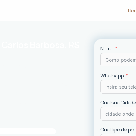
Ho
 Carlos Barbosa, RS
Nome
m às necessidades e desejos dos
Whatsapp
uncionalidade em cada projeto
.
ciais e comerciais
com excelência.
is recentes de
design
.
Qual sua Cidade
imóvel e a experiência dos usuários.
Qual tipo de pr