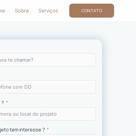
me
Sobre
Serviços
CONTATO
 ?
ojeto tem interesse ?