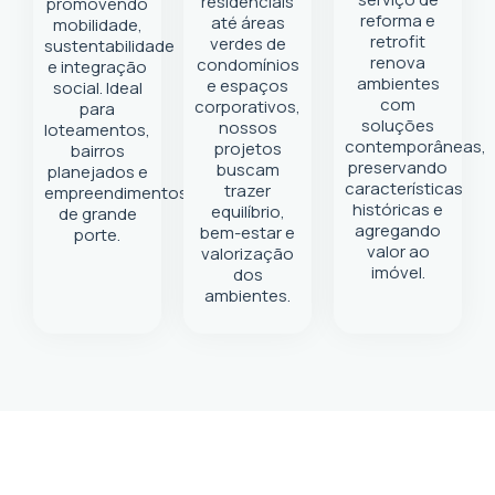
residenciais
promovendo
reforma e
até áreas
mobilidade,
retrofit
verdes de
sustentabilidade
renova
condomínios
e integração
ambientes
e espaços
social. Ideal
com
corporativos,
para
soluções
nossos
loteamentos,
contemporâneas,
projetos
bairros
preservando
buscam
planejados e
características
trazer
empreendimentos
históricas e
equilíbrio,
de grande
agregando
bem-estar e
porte.
valor ao
valorização
imóvel.
dos
ambientes.