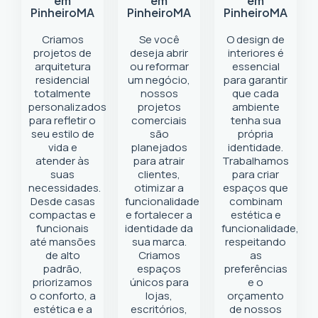
em
em
em
Pinheiro
MA
Pinheiro
MA
Pinheiro
MA
Criamos
Se você
O design de
projetos de
deseja abrir
interiores é
arquitetura
ou reformar
essencial
residencial
um negócio
,
para garantir
totalmente
nossos
que cada
personalizados
projetos
ambiente
para refletir o
comerciais
tenha sua
seu estilo de
são
própria
vida e
planejados
identidade.
atender às
para atrair
Trabalhamos
suas
clientes,
para criar
necessidades.
otimizar a
espaços que
Desde casas
funcionalidade
combinam
compactas e
e fortalecer a
estética e
funcionais
identidade da
funcionalidade,
até mansões
sua marca.
respeitando
de alto
Criamos
as
padrão,
espaços
preferências
priorizamos
únicos para
e o
o conforto, a
lojas,
orçamento
estética e a
escritórios,
de nossos