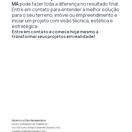
MA
pode fazer toda a diferença no resultado final.
Entre em contato para entender a melhor solução
para o seu terreno, imóvel ou empreendimento e
iniciar um projeto com visão técnica, estética e
estratégica.
Entre em contato e comece hoje mesmo a
transformar seus projetos em realidade!
Parceiros e Sites Recomendados:
Móveis planejados em Itapema-SC
/
Escritório de Contabilidade em Dourados-MS
/
Contabilidade em Dourados-MS
/