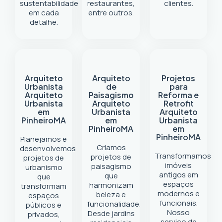
sustentabilidade
restaurantes,
clientes.
em cada
entre outros.
detalhe.
Arquiteto
Arquiteto
Projetos
Urbanista
de
para
Arquiteto
Paisagismo
Reforma e
Urbanista
Arquiteto
Retrofit
em
Urbanista
Arquiteto
Pinheiro
MA
em
Urbanista
Pinheiro
MA
em
Pinheiro
MA
Planejamos e
Criamos
desenvolvemos
Transformamos
projetos de
projetos de
imóveis
paisagismo
urbanismo
antigos em
que
que
espaços
harmonizam
transformam
modernos e
beleza e
espaços
funcionais.
funcionalidade.
públicos e
Nosso
Desde jardins
privados,
serviço de