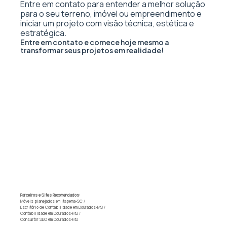
Entre em contato para entender a melhor solução
para o seu terreno, imóvel ou empreendimento e
iniciar um projeto com visão técnica, estética e
estratégica.
Entre em contato e comece hoje mesmo a
transformar seus projetos em realidade!
Parceiros e Sites Recomendados:
Móveis planejados em Itapema-SC
/
Escritório de Contabilidade em Dourados-MS
/
Contabilidade em Dourados-MS
/
Consultor SEO em Dourados-MS