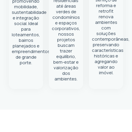
residenciais
promovendo
reforma e
até áreas
mobilidade,
retrofit
verdes de
sustentabilidade
renova
condomínios
e integração
ambientes
e espaços
social. Ideal
com
corporativos,
para
soluções
nossos
loteamentos,
contemporâneas,
projetos
bairros
preservando
buscam
planejados e
características
trazer
empreendimentos
históricas e
equilíbrio,
de grande
agregando
bem-estar e
porte.
valor ao
valorização
imóvel.
dos
ambientes.