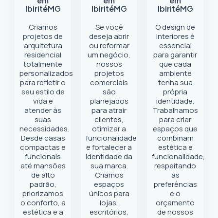
em
em
em
Ibirité
MG
Ibirité
MG
Ibirité
MG
Criamos
Se você
O design de
projetos de
deseja abrir
interiores é
arquitetura
ou reformar
essencial
residencial
um negócio
,
para garantir
totalmente
nossos
que cada
personalizados
projetos
ambiente
para refletir o
comerciais
tenha sua
seu estilo de
são
própria
vida e
planejados
identidade.
atender às
para atrair
Trabalhamos
suas
clientes,
para criar
necessidades.
otimizar a
espaços que
Desde casas
funcionalidade
combinam
compactas e
e fortalecer a
estética e
funcionais
identidade da
funcionalidade,
até mansões
sua marca.
respeitando
de alto
Criamos
as
padrão,
espaços
preferências
priorizamos
únicos para
e o
o conforto, a
lojas,
orçamento
estética e a
escritórios,
de nossos