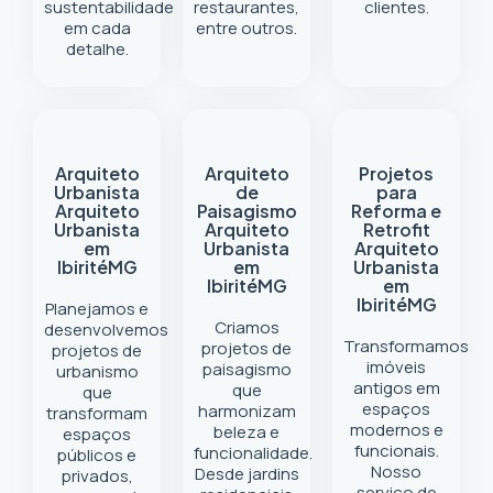
sustentabilidade
restaurantes,
clientes.
em cada
entre outros.
detalhe.
Arquiteto
Arquiteto
Projetos
Urbanista
de
para
Arquiteto
Paisagismo
Reforma e
Urbanista
Arquiteto
Retrofit
em
Urbanista
Arquiteto
Ibirité
MG
em
Urbanista
Ibirité
MG
em
Ibirité
MG
Planejamos e
Criamos
desenvolvemos
Transformamos
projetos de
projetos de
imóveis
paisagismo
urbanismo
antigos em
que
que
espaços
harmonizam
transformam
modernos e
beleza e
espaços
funcionais.
funcionalidade.
públicos e
Nosso
Desde jardins
privados,
serviço de