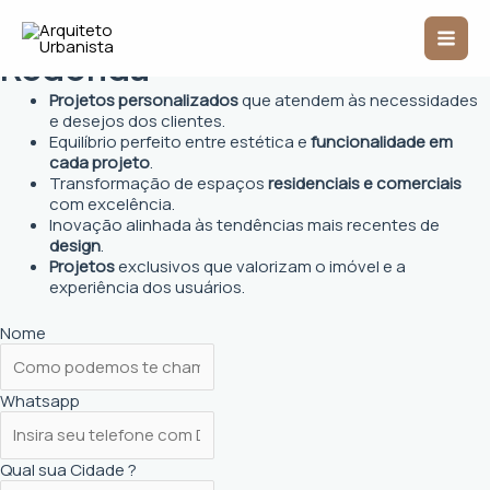
Ir
Arquiteto Urbanista em Volta
Mai
para
o
Redonda
Men
conteúdo
Projetos personalizados
que atendem às necessidades
e desejos dos clientes.
Equilíbrio perfeito entre estética e
funcionalidade em
cada projeto
.
Transformação de espaços
residenciais e comerciais
com excelência.
Inovação alinhada às tendências mais recentes de
design
.
Projetos
exclusivos que valorizam o imóvel e a
experiência dos usuários.
Nome
Whatsapp
Qual sua Cidade ?