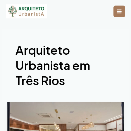
Ir
Mai
para
o
Men
conteúdo
Arquiteto
Urbanista em
Três Rios
Arquiteto
Urbanista
em
Três
Rios